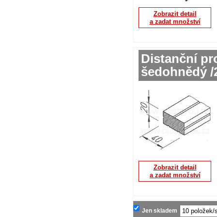
Zobrazit detail
a zadat množství
Distanční pr
šedohnědý /
Zobrazit detail
a zadat množství
Jen skladem