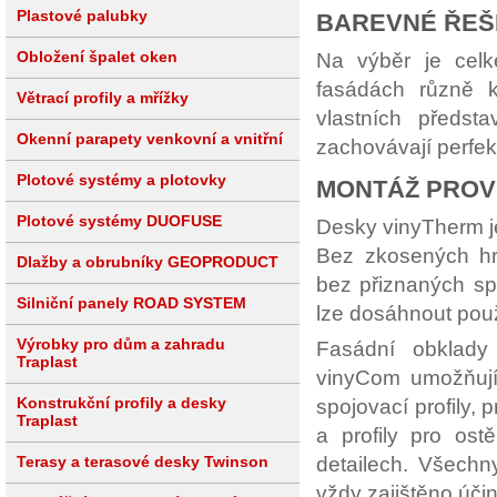
Plastové palubky
BAREVNÉ ŘEŠE
Na výběr je cel
Obložení špalet oken
fasádách různě ko
Větrací profily a mřížky
vlastních předs
Okenní parapety venkovní a vnitřní
zachovávají perfekt
Plotové systémy a plotovky
MONTÁŽ PROV
Plotové systémy DUOFUSE
Desky vinyTherm je
Bez zkosených hra
Dlažby a obrubníky GEOPRODUCT
bez přiznaných sp
Silniční panely ROAD SYSTEM
lze dosáhnout pou
Výrobky pro dům a zahradu
Fasádní obklady
Traplast
vinyCom umožňují 
Konstrukční profily a desky
spojovací profily, 
Traplast
a profily pro ost
detailech. Všechny
Terasy a terasové desky Twinson
vždy zajištěno úči