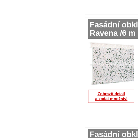
Fasádní obkl
Ravena /6 
Zobrazit detail
a zadat množství
Fasádní obkl