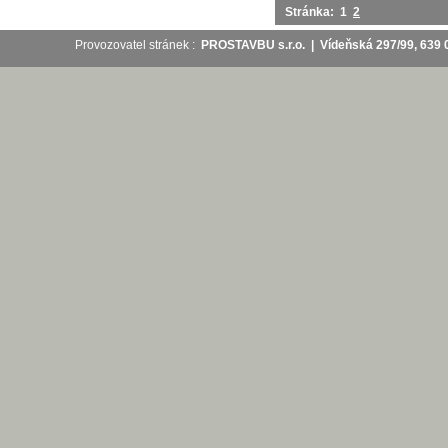
Stránka:
1
2
Provozovatel stránek :
PROSTAVBU s.r.o. | Vídeňská 297/99, 63