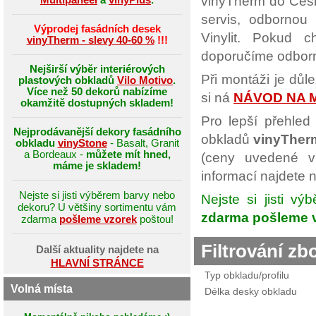
vinyTherm do České
servis, odbornou
Výprodej fasádních desek
Vinylit. Pokud c
vinyTherm - slevy 40-60 %
!!!
doporučíme odborn
Nejširší výběr interiérových
Při montáži je důl
plastových obkladů
Vilo Motivo
.
Více než 50 dekorů nabízíme
si ná
NÁVOD NA 
okamžitě dostupných skladem!
Pro lepší přehled
Nejprodávanější dekory fasádního
obkladů
vinyTher
obkladu
vinyStone
- Basalt, Granit
a Bordeaux -
můžete mít hned,
(ceny uvedené v
máme je skladem!
informací najdete n
Nejste si jisti výběrem barvy nebo
Nejste si jisti v
dekoru? U většiny sortimentu vám
zdarma pošleme v
zdarma
pošleme vzorek
poštou!
Filtrování zb
Další aktuality najdete na
HLAVNÍ STRÁNCE
Typ obkladu/profilu
Volná místa
Délka desky obkladu