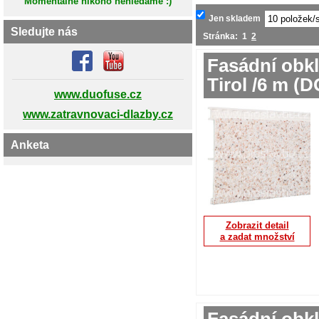
Momentálně nikoho nehledáme :)
Jen skladem
Sledujte nás
Stránka:
1
2
Fasádní obkl
Tirol /6 m 
www.duofuse.cz
www.zatravnovaci-dlazby.cz
Anketa
Zobrazit detail
a zadat množství
Fasádní obkl