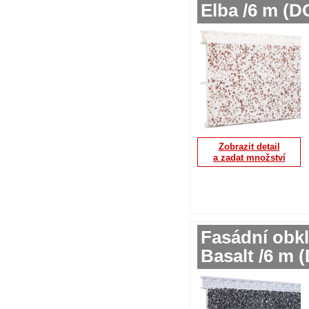
Elba /6 m (
Zobrazit detail
a zadat množství
Fasádní obkl
Basalt /6 m