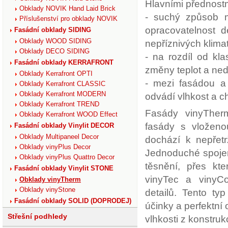
Hlavními přednost
Obklady NOVIK Hand Laid Brick
- suchý způsob m
Příslušenství pro obklady NOVIK
opracovatelnost 
Fasádní obklady SIDING
Obklady WOOD SIDING
nepříznivých klim
Obklady DECO SIDING
- na rozdíl od kla
Fasádní obklady KERRAFRONT
změny teplot a nedo
Obklady Kerrafront OPTI
- mezi fasádou a 
Obklady Kerrafront CLASSIC
Obklady Kerrafront MODERN
odvádí vlhkost a ch
Obklady Kerrafront TREND
Fasády vinyTherm
Obklady Kerrafront WOOD Effect
fasády s vloženou
Fasádní obklady Vinylit DECOR
Obklady Multipaneel Decor
dochází k nepřetr
Obklady vinyPlus Decor
Jednoduché spojen
Obklady vinyPlus Quattro Decor
těsnění, přes kt
Fasádní obklady Vinylit STONE
vinyTec a vinyC
Obklady vinyTherm
Obklady vinyStone
detailů. Tento typ
Fasádní obklady SOLID (DOPRODEJ)
účinky a perfektní 
Střešní podhledy
vlhkosti z konstruk