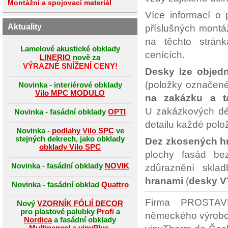
Montážní a spojovací materiál
Více informací o 
Aktuality
příslušných montá
na těchto stránk
Lamelové akustické obklady
cenících.
LINERIO
nově za
VÝRAZNÉ SNÍŽENÍ CENY!
Desky lze objedn
(položky označe
Novinka - interiérové obklady
Vilo MPC MODULO
na zakázku a ta
U zakázkových dél
Novinka - fasádní obklady
OPTI
detailu každé polo
Novinka -
podlahy Vilo SPC
ve
stejných dekrech, jako obklady
Dez zkosených h
obklady Vilo SPC
plochy fasád be
Novinka - fasádní obklady
NOVIK
zdůraznění skla
hranami
(
desky V
Novinka - fasádní obklad
Quattro
Firma PROSTAVB
Nový
VZORNÍK FÓLIÍ DECOR
pro plastové palubky
Profi
a
německého výrobc
Nordica
a fasádní obklady
Multipaneel
a
vinyPlus
.