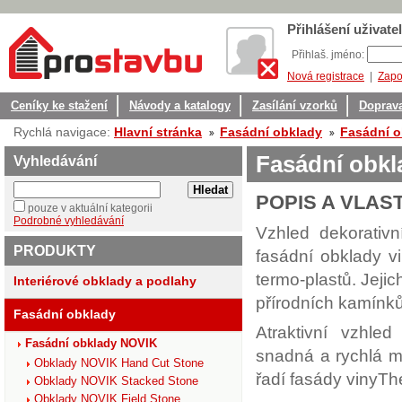
Přihlášení uživatel
Přihlaš. jméno:
Nová registrace
|
Zapo
Ceníky ke stažení
Návody a katalogy
Zasílání vzorků
Doprava
Rychlá navigace:
Hlavní stránka
Fasádní obklady
Fasádní o
Fasádní obkl
Vyhledávání
POPIS A VLAS
pouze v aktuální kategorii
Podrobné vyhledávání
Vzhled dekorativ
PRODUKTY
fasádní obklady v
termo-plastů. Jeji
Interiérové obklady a podlahy
přírodních kamínků
Fasádní obklady
Atraktivní vzhle
Fasádní obklady NOVIK
snadná a rychlá mo
Obklady NOVIK Hand Cut Stone
řadí fasády vinyTh
Obklady NOVIK Stacked Stone
Obklady NOVIK Field Stone