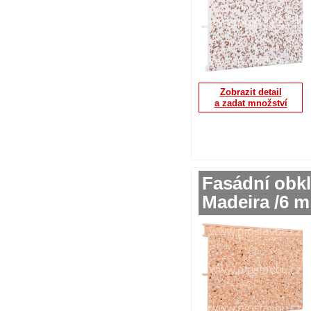
Zobrazit detail
a zadat množství
Fasádní obkl
Madeira /6 