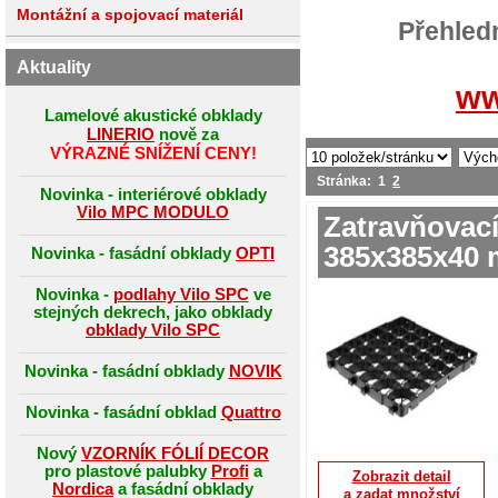
Montážní a spojovací materiál
Přehled
Aktuality
ww
Lamelové akustické obklady
LINERIO
nově za
VÝRAZNÉ SNÍŽENÍ CENY!
Stránka:
1
2
Novinka - interiérové obklady
Vilo MPC MODULO
Zatravňovac
385x385x40 
Novinka - fasádní obklady
OPTI
Novinka -
podlahy Vilo SPC
ve
stejných dekrech, jako obklady
obklady Vilo SPC
Novinka - fasádní obklady
NOVIK
Novinka - fasádní obklad
Quattro
Nový
VZORNÍK FÓLIÍ DECOR
pro plastové palubky
Profi
a
Zobrazit detail
Nordica
a fasádní obklady
a zadat množství