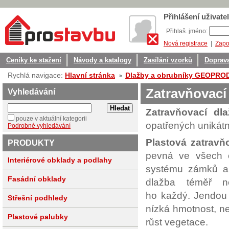
Přihlášení uživatel
Přihlaš. jméno:
Nová registrace
|
Zapo
Ceníky ke stažení
Návody a katalogy
Zasílání vzorků
Doprava
Rychlá navigace:
Hlavní stránka
Dlažby a obrubníky GEOPR
Zatravňovac
Vyhledávání
Zatravňovací d
pouze v aktuální kategorii
opatřených uniká
Podrobné vyhledávání
Plastová zatrav
PRODUKTY
pevná ve všech o
Interiérové obklady a podlahy
systému zámků a v
Fasádní obklady
dlažba téměř ne
ho každý. Jendou
Střešní podhledy
nízká hmotnost, n
Plastové palubky
růst vegetace.