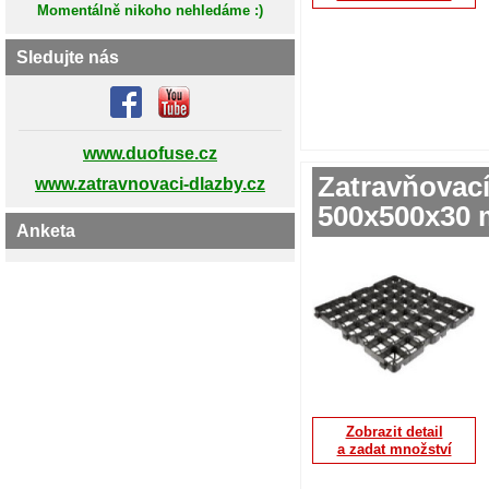
Momentálně nikoho nehledáme :)
Sledujte nás
www.duofuse.cz
Zatravňovac
www.zatravnovaci-dlazby.cz
500x500x30 
Anketa
Zobrazit detail
a zadat množství