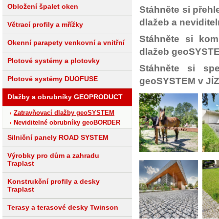
Obložení špalet oken
Stáhněte si přeh
dlažeb a nevidit
Větrací profily a mřížky
Stáhněte si kom
Okenní parapety venkovní a vnitřní
dlažeb geoSYST
Plotové systémy a plotovky
Stáhněte si sp
Plotové systémy DUOFUSE
geoSYSTEM v J
Dlažby a obrubníky GEOPRODUCT
Zatravňovací dlažby geoSYSTEM
Neviditelné obrubníky geoBORDER
Silniční panely ROAD SYSTEM
Výrobky pro dům a zahradu
Traplast
Konstrukční profily a desky
Traplast
Terasy a terasové desky Twinson