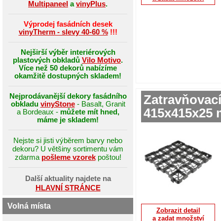
Multipaneel
a
vinyPlus
.
Výprodej fasádních desek
vinyTherm - slevy 40-60 %
!!!
Nejširší výběr interiérových
plastových obkladů
Vilo Motivo
.
Více než 50 dekorů nabízíme
okamžitě dostupných skladem!
Nejprodávanější dekory fasádního
Zatravňovac
obkladu
vinyStone
- Basalt, Granit
415x415x25 
a Bordeaux -
můžete mít hned,
máme je skladem!
Nejste si jisti výběrem barvy nebo
dekoru? U většiny sortimentu vám
zdarma
pošleme vzorek
poštou!
Další aktuality najdete na
HLAVNÍ STRÁNCE
Volná místa
Zobrazit detail
a zadat množství