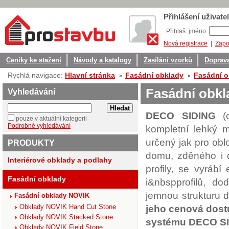
Přihlášení uživatel
Přihlaš. jméno:
Nová registrace
|
Zapo
Ceníky ke stažení
Návody a katalogy
Zasílání vzorků
Doprava
Rychlá navigace:
Hlavní stránka
Fasádní obklady
Fasádní o
Fasádní obk
Vyhledávání
DECO SIDING
(o
pouze v aktuální kategorii
Podrobné vyhledávání
kompletní lehký 
určený jak pro obl
PRODUKTY
domu, zděného i d
Interiérové obklady a podlahy
profily, se vyráb
Fasádní obklady
i&nbspprofilů, d
jemnou strukturu 
Fasádní obklady NOVIK
jeho cenová dost
Obklady NOVIK Hand Cut Stone
Obklady NOVIK Stacked Stone
systému DECO SI
Obklady NOVIK Field Stone