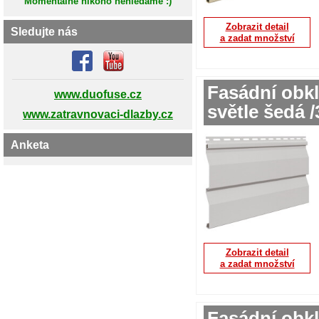
Momentálně nikoho nehledáme :)
Zobrazit detail
Sledujte nás
a zadat množství
Fasádní obkl
www.duofuse.cz
světle šedá 
www.zatravnovaci-dlazby.cz
Anketa
Zobrazit detail
a zadat množství
Fasádní obkl