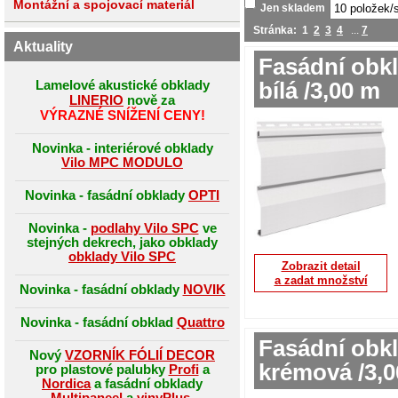
Montážní a spojovací materiál
Jen skladem
Stránka:
1
2
3
4
...
7
Aktuality
Fasádní obkl
Lamelové akustické obklady
bílá /3,00 m
LINERIO
nově za
VÝRAZNÉ SNÍŽENÍ CENY!
Novinka - interiérové obklady
Vilo MPC MODULO
Novinka - fasádní obklady
OPTI
Novinka -
podlahy Vilo SPC
ve
stejných dekrech, jako obklady
obklady Vilo SPC
Zobrazit detail
a zadat množství
Novinka - fasádní obklady
NOVIK
Novinka - fasádní obklad
Quattro
Fasádní obkl
Nový
VZORNÍK FÓLIÍ DECOR
krémová /3,
pro plastové palubky
Profi
a
Nordica
a fasádní obklady
Multipaneel
a
vinyPlus
.