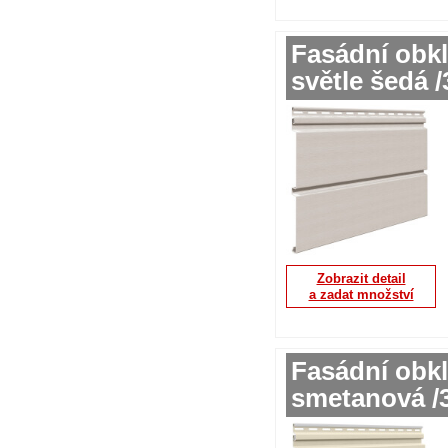
Fasádní obkl
světle šedá 
Zobrazit detail
a zadat množství
Fasádní obkl
smetanová /