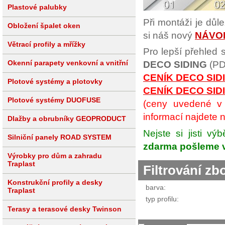
Plastové palubky
Při montáži je důl
Obložení špalet oken
si náš nový
NÁVO
Větrací profily a mřížky
Pro lepší přehled 
Okenní parapety venkovní a vnitřní
DECO SIDING
(PD
CENÍK DECO SID
Plotové systémy a plotovky
CENÍK DECO SID
Plotové systémy DUOFUSE
(ceny uvedené v 
informací najdete 
Dlažby a obrubníky GEOPRODUCT
Nejste si jisti v
Silniční panely ROAD SYSTEM
zdarma pošleme 
Výrobky pro dům a zahradu
Traplast
Filtrování zb
Konstrukční profily a desky
barva:
Traplast
typ profilu:
Terasy a terasové desky Twinson