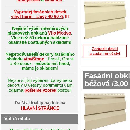
Výprodej fasádních desek
vinyTherm - slevy 40-60 %
!!!
Nejširší výběr interiérových
plastových obkladů
Vilo Motivo
.
Více než 50 dekorů nabízíme
okamžitě dostupných skladem!
Zobrazit detail
Nejprodávanější dekory fasádního
a zadat množství
obkladu
vinyStone
- Basalt, Granit
a Bordeaux -
můžete mít hned,
máme je skladem!
Fasádní obkl
Nejste si jisti výběrem barvy nebo
béžová /3,00
dekoru? U většiny sortimentu vám
zdarma
pošleme vzorek
poštou!
Další aktuality najdete na
HLAVNÍ STRÁNCE
Volná místa