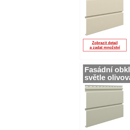
Zobrazit detail
a zadat množství
Fasádní obkl
světle olivov