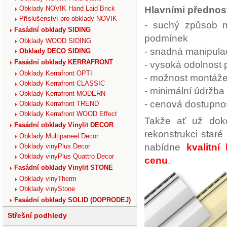
Hlavními přednos
Obklady NOVIK Hand Laid Brick
Příslušenství pro obklady NOVIK
- suchý způsob mo
Fasádní obklady SIDING
podmínek
Obklady WOOD SIDING
- snadná manipulac
Obklady DECO SIDING
Fasádní obklady KERRAFRONT
- vysoká odolnost p
Obklady Kerrafront OPTI
- možnost montáže
Obklady Kerrafront CLASSIC
- minimální údržba
Obklady Kerrafront MODERN
- cenová dostupnost
Obklady Kerrafront TREND
Obklady Kerrafront WOOD Effect
Takže ať už dok
Fasádní obklady Vinylit DECOR
rekonstrukci staré
Obklady Multipaneel Decor
nabídne
kvalitní
Obklady vinyPlus Decor
Obklady vinyPlus Quattro Decor
cenu
.
Fasádní obklady Vinylit STONE
Obklady vinyTherm
Obklady vinyStone
Fasádní obklady SOLID (DOPRODEJ)
Střešní podhledy