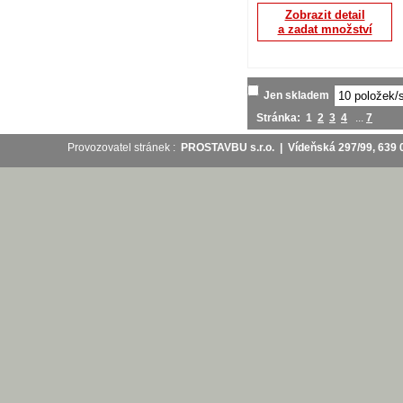
Zobrazit detail
a zadat množství
Jen skladem
Stránka:
1
2
3
4
...
7
Provozovatel stránek :
PROSTAVBU s.r.o. | Vídeňská 297/99, 63