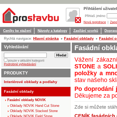
Přihlášení uživatel
Přihlaš. jméno:
Nová registrace
|
Zapo
Ceníky ke stažení
Návody a katalogy
Zasílání vzorků
Doprava
Rychlá navigace:
Hlavní stránka
Fasádní obklady
Fasádní 
Fasádní obk
Vyhledávání
Vážení zákazn
pouze v aktuální kategorii
Podrobné vyhledávání
STONE
a
SOL
položky a
mno
PRODUKTY
stav našeho skl
Interiérové obklady a podlahy
Po doprodání 
Fasádní obklady
Děkujeme za p
Fasádní obklady NOVIK
Obklady NOVIK Hand Cut Stone
Zde si můžete stáh
Obklady NOVIK Stacked Stone
CENÍK fasádních
Obklady NOVIK Field Stone