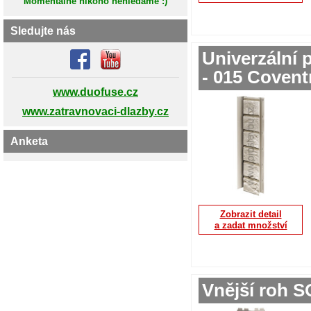
Momentálně nikoho nehledáme :)
Sledujte nás
Univerzální 
- 015 Covent
www.duofuse.cz
www.zatravnovaci-dlazby.cz
Anketa
Zobrazit detail
a zadat množství
Vnější roh 