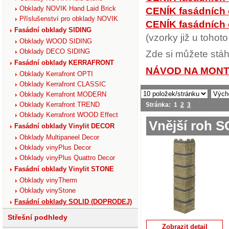
Obklady NOVIK Hand Laid Brick
CENÍK fasádních
Příslušenství pro obklady NOVIK
CENÍK fasádníc
Fasádní obklady SIDING
(vzorky již u tohot
Obklady WOOD SIDING
Obklady DECO SIDING
Zde si můžete stáh
Fasádní obklady KERRAFRONT
NÁVOD NA MON
Obklady Kerrafront OPTI
Obklady Kerrafront CLASSIC
Obklady Kerrafront MODERN
Obklady Kerrafront TREND
Stránka:
1
2
3
Obklady Kerrafront WOOD Effect
Vnější roh S
Fasádní obklady Vinylit DECOR
Obklady Multipaneel Decor
Obklady vinyPlus Decor
Obklady vinyPlus Quattro Decor
Fasádní obklady Vinylit STONE
Obklady vinyTherm
Obklady vinyStone
Fasádní obklady SOLID (DOPRODEJ)
Střešní podhledy
Zobrazit detail