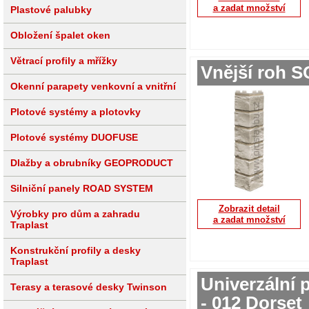
a zadat množství
Plastové palubky
Obložení špalet oken
Větrací profily a mřížky
Vnější roh 
Okenní parapety venkovní a vnitřní
Plotové systémy a plotovky
Plotové systémy DUOFUSE
Dlažby a obrubníky GEOPRODUCT
Silniční panely ROAD SYSTEM
Zobrazit detail
Výrobky pro dům a zahradu
a zadat množství
Traplast
Konstrukční profily a desky
Traplast
Univerzální 
Terasy a terasové desky Twinson
- 012 Dorset