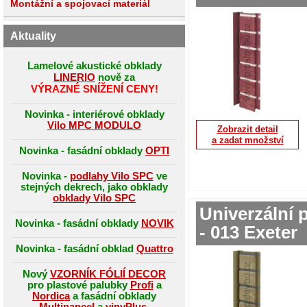
Montážní a spojovací materiál
Aktuality
Lamelové akustické obklady
LINERIO
nově za
VÝRAZNÉ SNÍŽENÍ CENY!
Novinka - interiérové obklady
Vilo MPC MODULO
Zobrazit detail
a zadat množství
Novinka - fasádní obklady
OPTI
Novinka -
podlahy Vilo SPC
ve
stejných dekrech, jako obklady
obklady Vilo SPC
Univerzální 
Novinka - fasádní obklady
NOVIK
- 013 Exeter
Novinka - fasádní obklad
Quattro
Nový
VZORNÍK FÓLIÍ DECOR
pro plastové palubky
Profi
a
Nordica
a fasádní obklady
Multipaneel
a
vinyPlus
.