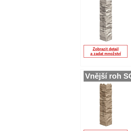
Zobrazit detail
a zadat množství
Vnější roh S