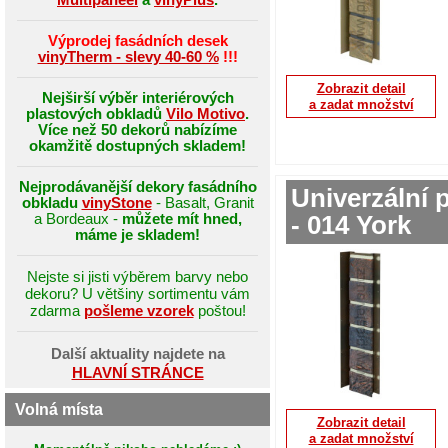
Výprodej fasádních desek
vinyTherm - slevy 40-60 %
!!!
Zobrazit detail
Nejširší výběr interiérových
a zadat množství
plastových obkladů
Vilo Motivo
.
Více než 50 dekorů nabízíme
okamžitě dostupných skladem!
Nejprodávanější dekory fasádního
Univerzální 
obkladu
vinyStone
- Basalt, Granit
a Bordeaux -
můžete mít hned,
- 014 York
máme je skladem!
Nejste si jisti výběrem barvy nebo
dekoru? U většiny sortimentu vám
zdarma
pošleme vzorek
poštou!
Další aktuality najdete na
HLAVNÍ STRÁNCE
Volná místa
Zobrazit detail
a zadat množství