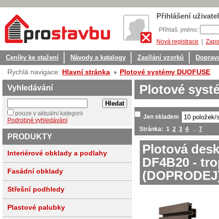
Přihlášení uživatel
Přihlaš. jméno:
Nová registrace
|
Zapo
Ceníky ke stažení
Návody a katalogy
Zasílání vzorků
Doprava
Rychlá navigace:
Hlavní stránka
Plotové systémy DUOFUSE
Plotové sys
Vyhledávání
pouze v aktuální kategorii
Jen skladem
Podrobné vyhledávání
Stránka:
1
2
3
4
...
7
PRODUKTY
Plotová des
Interiérové obklady a podlahy
DF4B20 - tro
Fasádní obklady
(DOPRODEJ
Střešní podhledy
Plastové palubky