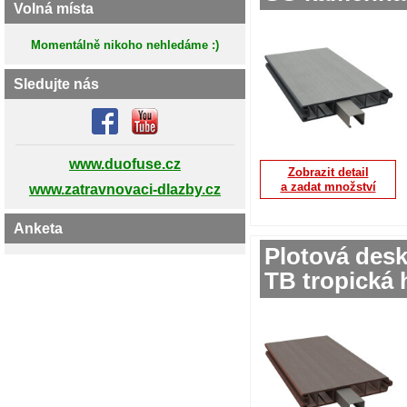
Volná místa
Momentálně nikoho nehledáme :)
Sledujte nás
www.duofuse.cz
Zobrazit detail
www.zatravnovaci-dlazby.cz
a zadat množství
Anketa
Plotová des
TB tropická 