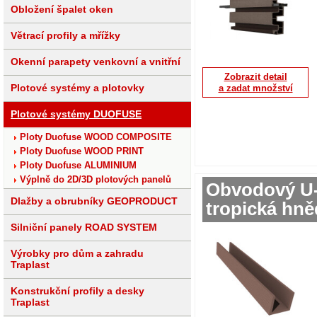
Obložení špalet oken
Větrací profily a mřížky
Okenní parapety venkovní a vnitřní
Zobrazit detail
Plotové systémy a plotovky
a zadat množství
Plotové systémy DUOFUSE
Ploty Duofuse WOOD COMPOSITE
Ploty Duofuse WOOD PRINT
Ploty Duofuse ALUMINIUM
Výplně do 2D/3D plotových panelů
Obvodový U-
Dlažby a obrubníky GEOPRODUCT
tropická hn
Silniční panely ROAD SYSTEM
Výrobky pro dům a zahradu
Traplast
Konstrukční profily a desky
Traplast