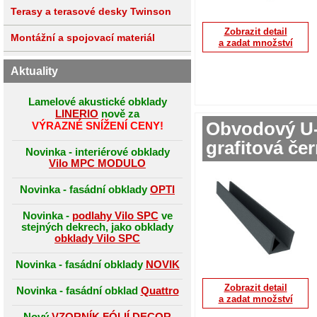
Terasy a terasové desky Twinson
Zobrazit detail
Montážní a spojovací materiál
a zadat množství
Aktuality
Lamelové akustické obklady
LINERIO
nově za
Obvodový U-
VÝRAZNÉ SNÍŽENÍ CENY!
grafitová č
Novinka - interiérové obklady
Vilo MPC MODULO
Novinka - fasádní obklady
OPTI
Novinka -
podlahy Vilo SPC
ve
stejných dekrech, jako obklady
obklady Vilo SPC
Novinka - fasádní obklady
NOVIK
Zobrazit detail
Novinka - fasádní obklad
Quattro
a zadat množství
Nový
VZORNÍK FÓLIÍ DECOR