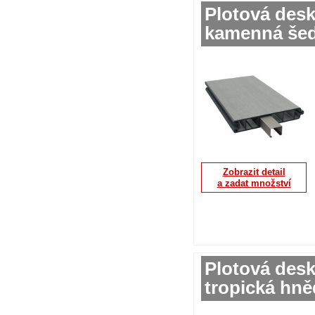
Plotová des
kamenná šed
Zobrazit detail
a zadat množství
Plotová des
tropická hn