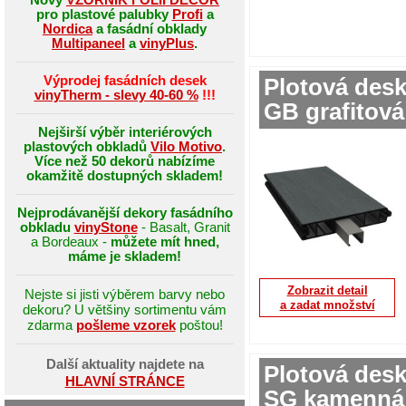
pro plastové palubky
Profi
a
Nordica
a fasádní obklady
Multipaneel
a
vinyPlus
.
Výprodej fasádních desek
Plotová des
vinyTherm - slevy 40-60 %
!!!
GB grafitová
Nejširší výběr interiérových
plastových obkladů
Vilo Motivo
.
Více než 50 dekorů nabízíme
okamžitě dostupných skladem!
Nejprodávanější dekory fasádního
obkladu
vinyStone
- Basalt, Granit
a Bordeaux -
můžete mít hned,
máme je skladem!
Zobrazit detail
Nejste si jisti výběrem barvy nebo
a zadat množství
dekoru? U většiny sortimentu vám
zdarma
pošleme vzorek
poštou!
Další aktuality najdete na
Plotová des
HLAVNÍ STRÁNCE
SG kamenná 