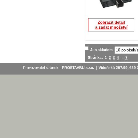
Zobrazit detail
a zadat množství
Jen skladem
Stránka:
1
2
3
4
...
7
Provozovatel stránek :
PROSTAVBU s.r.o. | Vídeňská 297/99, 63