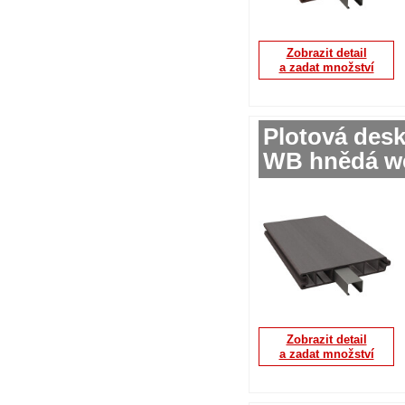
Zobrazit detail
a zadat množství
Plotová des
WB hnědá we
Zobrazit detail
a zadat množství