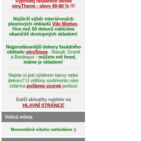
Výprodej fasádních desek
vinyTherm - slevy 40-60 %
!!!
Nejširší výběr interiérových
plastových obkladů
Vilo Motivo
.
Více než 50 dekorů nabízíme
okamžitě dostupných skladem!
Nejprodávanější dekory fasádního
obkladu
vinyStone
- Basalt, Granit
a Bordeaux -
můžete mít hned,
máme je skladem!
Nejste si jisti výběrem barvy nebo
dekoru? U většiny sortimentu vám
zdarma
pošleme vzorek
poštou!
Další aktuality najdete na
HLAVNÍ STRÁNCE
Volná místa
Momentálně nikoho nehledáme :)