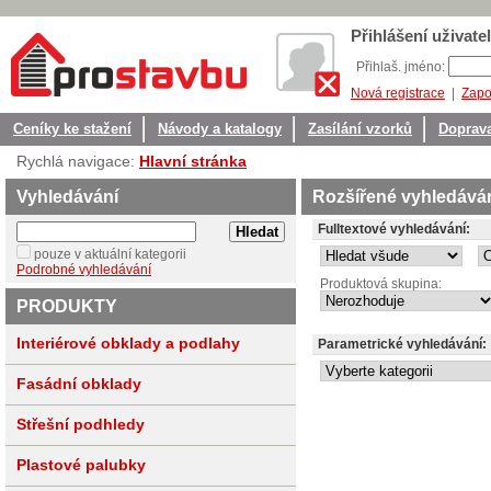
Přihlášení uživatel
Přihlaš. jméno:
Nová registrace
|
Zapo
Ceníky ke stažení
Návody a katalogy
Zasílání vzorků
Doprava
Rychlá navigace:
Hlavní stránka
Vyhledávání
Rozšířené vyhledává
Fulltextové vyhledávání:
pouze v aktuální kategorii
Podrobné vyhledávání
Produktová skupina:
PRODUKTY
Interiérové obklady a podlahy
Parametrické vyhledávání:
Fasádní obklady
Střešní podhledy
Plastové palubky