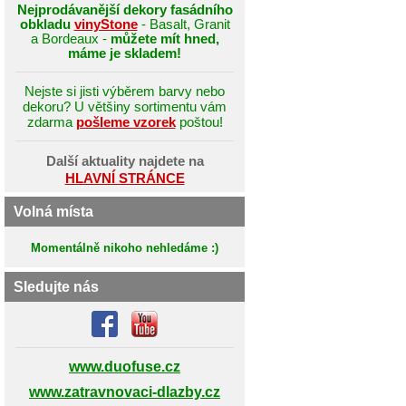
Nejprodávanější dekory fasádního
obkladu
vinyStone
- Basalt, Granit
a Bordeaux -
můžete mít hned,
máme je skladem!
Nejste si jisti výběrem barvy nebo
dekoru? U většiny sortimentu vám
zdarma
pošleme vzorek
poštou!
Další aktuality najdete na
HLAVNÍ STRÁNCE
Volná místa
Momentálně nikoho nehledáme :)
Sledujte nás
www.duofuse.cz
www.zatravnovaci-dlazby.cz