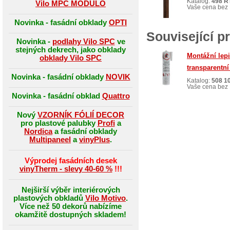
Katalog:
498 R
Vilo MPC MODULO
Vaše cena bez 
Novinka - fasádní obklady
OPTI
Související p
Novinka -
podlahy Vilo SPC
ve
stejných dekrech, jako obklady
Montážní lep
obklady Vilo SPC
transparentní
Novinka - fasádní obklady
NOVIK
Katalog:
508 1
Vaše cena bez 
Novinka - fasádní obklad
Quattro
Nový
VZORNÍK FÓLIÍ DECOR
pro plastové palubky
Profi
a
Nordica
a fasádní obklady
Multipaneel
a
vinyPlus
.
Výprodej fasádních desek
vinyTherm - slevy 40-60 %
!!!
Nejširší výběr interiérových
plastových obkladů
Vilo Motivo
.
Více než 50 dekorů nabízíme
okamžitě dostupných skladem!