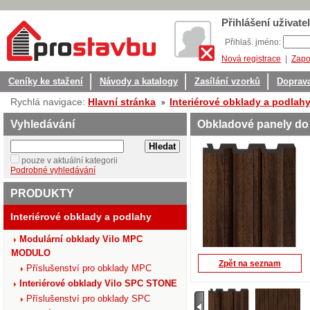
Přihlášení uživatel
Přihlaš. jméno:
Nová registrace
|
Zapo
Ceníky ke stažení
Návody a katalogy
Zasílání vzorků
Doprava
Rychlá navigace:
Hlavní stránka
Interiérové obklady a podlah
Vyhledávání
Obkladové panely do 
pouze v aktuální kategorii
Podrobné vyhledávání
PRODUKTY
Interiérové obklady a podlahy
Modulární obklady Vilo MPC
MODULO
Zpět na seznam
Příslušenství pro obklady MPC
Interiérové obklady Vilo SPC STONE
Příslušenství pro obklady SPC