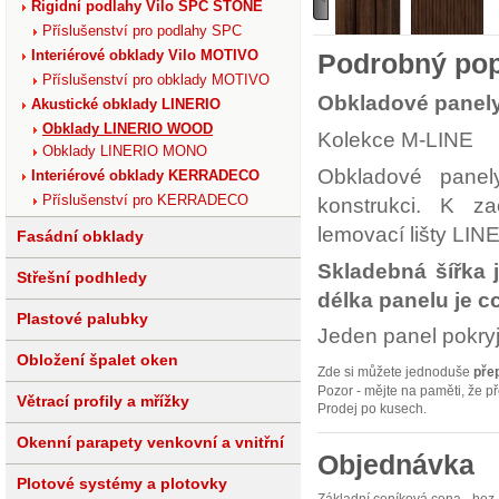
Rigidní podlahy Vilo SPC STONE
Příslušenství pro podlahy SPC
Interiérové obklady Vilo MOTIVO
Podrobný pop
Příslušenství pro obklady MOTIVO
Obkladové panel
Akustické obklady LINERIO
Obklady LINERIO WOOD
Kolekce M-LINE
Obklady LINERIO MONO
Obkladové panel
Interiérové obklady KERRADECO
Příslušenství pro KERRADECO
konstrukci. K z
lemovací lišty LI
Fasádní obklady
Skladebná šířka 
Střešní podhledy
délka panelu je c
Plastové palubky
Jeden panel pokry
Obložení špalet oken
Zde si můžete jednoduše
pře
Pozor - mějte na paměti, že p
Větrací profily a mřížky
Prodej po kusech.
Okenní parapety venkovní a vnitřní
Objednávka
Plotové systémy a plotovky
Základní ceníková cena - bez