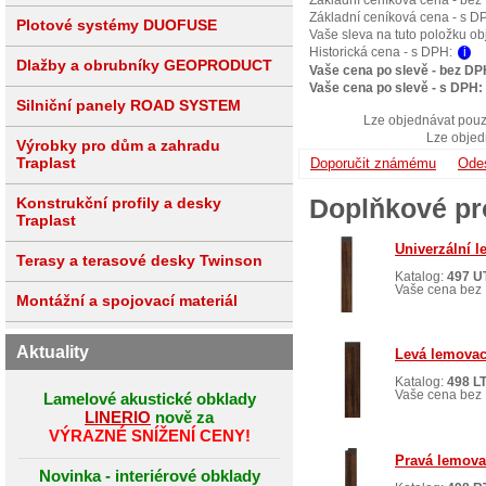
Základní ceníková cena - s D
Plotové systémy DUOFUSE
Vaše sleva na tuto položku o
Historická cena - s DPH:
i
Dlažby a obrubníky GEOPRODUCT
Vaše cena po slevě - bez DP
Vaše cena po slevě - s DPH:
Silniční panely ROAD SYSTEM
Lze objednávat pouz
Lze objed
Výrobky pro dům a zahradu
Traplast
Doporučit známému
Odes
Doplňkové pr
Konstrukční profily a desky
Traplast
Univerzální l
Terasy a terasové desky Twinson
Katalog:
497 U
Vaše cena bez 
Montážní a spojovací materiál
Aktuality
Levá lemovac
Katalog:
498 L
Vaše cena bez 
Lamelové akustické obklady
LINERIO
nově za
VÝRAZNÉ SNÍŽENÍ CENY!
Pravá lemova
Novinka - interiérové obklady