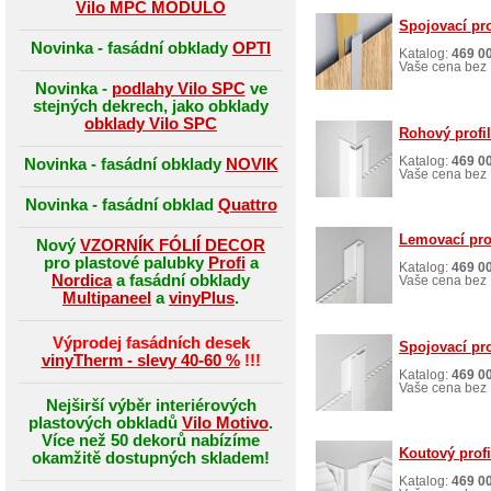
Vilo MPC MODULO
Spojovací pro
Novinka - fasádní obklady
OPTI
Katalog:
469 0
Vaše cena bez 
Novinka -
podlahy Vilo SPC
ve
stejných dekrech, jako obklady
obklady Vilo SPC
Rohový profil 
Katalog:
469 0
Novinka - fasádní obklady
NOVIK
Vaše cena bez 
Novinka - fasádní obklad
Quattro
Lemovací prof
Nový
VZORNÍK FÓLIÍ DECOR
pro plastové palubky
Profi
a
Katalog:
469 0
Nordica
a fasádní obklady
Vaše cena bez 
Multipaneel
a
vinyPlus
.
Výprodej fasádních desek
Spojovací prof
vinyTherm - slevy 40-60 %
!!!
Katalog:
469 0
Vaše cena bez 
Nejširší výběr interiérových
plastových obkladů
Vilo Motivo
.
Více než 50 dekorů nabízíme
Koutový profi
okamžitě dostupných skladem!
Katalog:
469 0