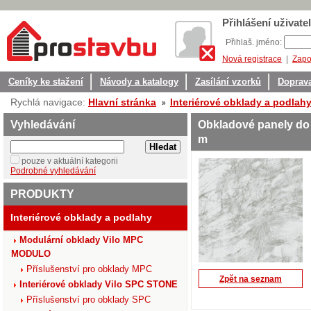
Přihlášení uživatel
Přihlaš. jméno:
Nová registrace
|
Zapo
Ceníky ke stažení
Návody a katalogy
Zasílání vzorků
Doprava
Rychlá navigace:
Hlavní stránka
Interiérové obklady a podlah
Vyhledávání
Obkladové panely do i
m
pouze v aktuální kategorii
Podrobné vyhledávání
PRODUKTY
Interiérové obklady a podlahy
Modulární obklady Vilo MPC
MODULO
Příslušenství pro obklady MPC
Zpět na seznam
Interiérové obklady Vilo SPC STONE
Příslušenství pro obklady SPC