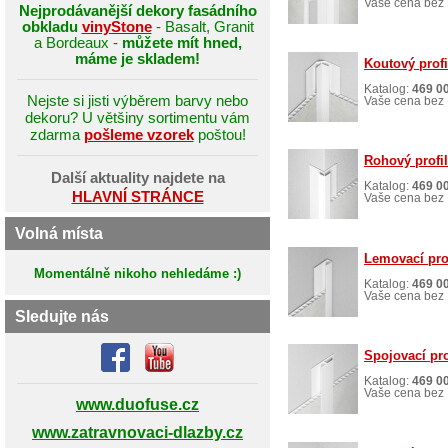
Vaše cena bez 
Nejprodávanější dekory fasádního
obkladu
vinyStone
- Basalt, Granit
a Bordeaux -
můžete mít hned,
máme je skladem!
Koutový profil
Katalog:
469 0
Nejste si jisti výběrem barvy nebo
Vaše cena bez 
dekoru? U většiny sortimentu vám
zdarma
pošleme vzorek
poštou!
Rohový profil
Další aktuality najdete na
Katalog:
469 0
HLAVNÍ STRÁNCE
Vaše cena bez 
Volná místa
Lemovací prof
Momentálně nikoho nehledáme :)
Katalog:
469 0
Vaše cena bez 
Sledujte nás
Spojovací pro
Katalog:
469 0
Vaše cena bez 
www.duofuse.cz
www.zatravnovaci-dlazby.cz