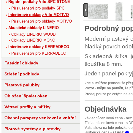
Rigidní podlahy Vilo SPC STONE
Příslušenství pro podlahy SPC
Interiérové obklady Vilo MOTIVO
Příslušenství pro obklady MOTIVO
Podrobný pop
Akustické obklady LINERIO
Obklady LINERIO WOOD
Moderní plastový 
Obklady LINERIO MONO
hladký povrch odoln
Interiérové obklady KERRADECO
Příslušenství pro KERRADECO
Skladebná šířka 
tloušťka 8 mm.
Fasádní obklady
Jeden panel pokry
Střešní podhledy
Zde si můžete jednoduše
pře
Plastové palubky
Pozor - mějte na paměti, že p
Prodej pouze po celých balen
Obložení špalet oken
Větrací profily a mřížky
Objednávka
Okenní parapety venkovní a vnitřní
Základní ceníková cena - bez
Základní ceníková cena - s D
Vaše sleva na tuto položku o
Plotové systémy a plotovky
Historická cena - s DPH:
i