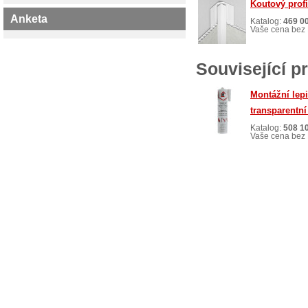
Koutový profi
Anketa
Katalog:
469 0
Vaše cena bez 
Související p
Montážní lep
transparentní
Katalog:
508 1
Vaše cena bez 