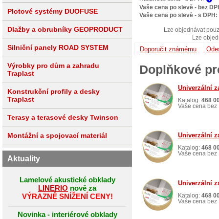
Vaše cena po slevě - bez DP
Plotové systémy DUOFUSE
Vaše cena po slevě - s DPH:
Dlažby a obrubníky GEOPRODUCT
Lze objednávat pouz
Lze objed
Silniční panely ROAD SYSTEM
Doporučit známému
Odes
Výrobky pro dům a zahradu
Doplňkové pr
Traplast
Univerzální z
Konstrukční profily a desky
Traplast
Katalog:
468 0
Vaše cena bez 
Terasy a terasové desky Twinson
Univerzální z
Montážní a spojovací materiál
Katalog:
468 0
Vaše cena bez 
Aktuality
Lamelové akustické obklady
Univerzální z
LINERIO
nově za
VÝRAZNÉ SNÍŽENÍ CENY!
Katalog:
468 0
Vaše cena bez 
Novinka - interiérové obklady